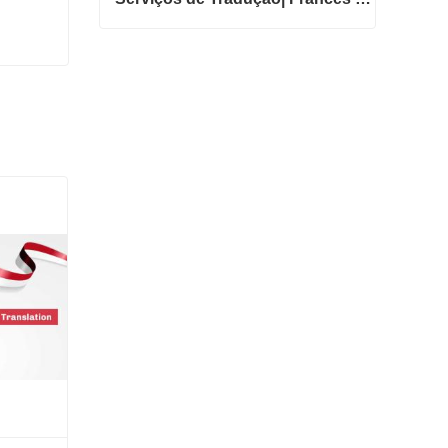
Serviços de Tradução| Francês de ou para chinês
Entre em contato agora