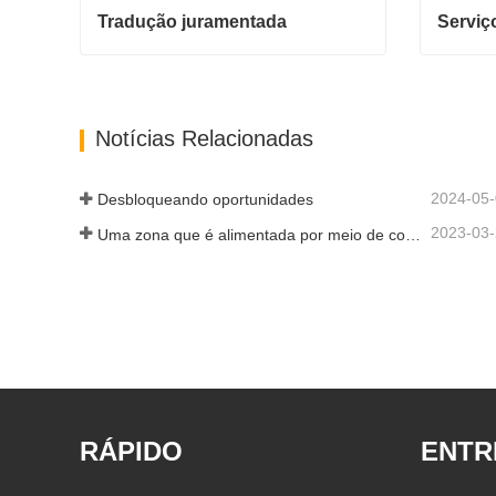
Tradução juramentada
Tradução juramentada
Entre em contato agora
Entre 
Notícias Relacionadas
2024-05
Desbloqueando oportunidades
2023-03
Uma zona que é alimentada por meio de conectividade e digitalização
RÁPIDO
ENTR