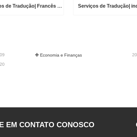
Serviços de Tradução| Francês de ou para chinês
Serviços de Tradução| Francês de ou para chinês
em contato agora
Entre em contato agora
-09
20
Economia e Finanças
-20
E EM CONTATO CONOSCO