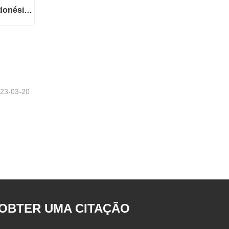
Serviços de Tradução| indonésio de ou para chinês
Serviços de Tradução| indonésio de ou para chinês
23-03-20
OBTER UMA CITAÇÃO