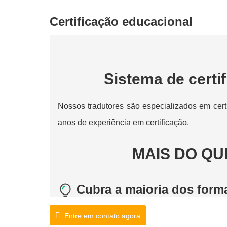
Certificação educacional
Sistema de certif
Nossos tradutores são especializados em cer
anos de experiência em certificação.
MAIS DO Q
Cubra a maioria dos form
Nossos tradutores possuem forte capacidade d
Entre em contato agora