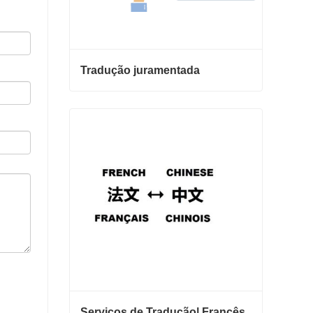
Tradução juramentada
Tradução juramentada
Entre em contato agora
Serviços de Tradução| Francês de ou para chinês