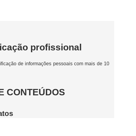
icação profissional
tificação de informações pessoais com mais de 10
UE CONTEÚDOS
atos
e configuração de tipos e podem lidar com todos