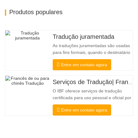
Produtos populares
Tradução juramentada
As traduções juramentadas são usadas
para fins formais, quando o destinatário
precisa de confirmação para confirmar a
Entre em contato agora
precisão e integridade da tradução. Para
envio a faculdades, tribunais e diversos
governos municipais, estaduais e
Serviços de Tradução| Francês de ou para chinês
federais, esse tipo de tradução é
O IBF oferece serviços de tradução
freqüentemente necessário. Para
certificada para uso pessoal e oficial por
universidades, tribunais e muitos
Entre em contato agora
governos locais. Nós selecione apenas
tradutores nativos com credenciais
profissionais e acadêmicas
comprovadas. Antes de obter a