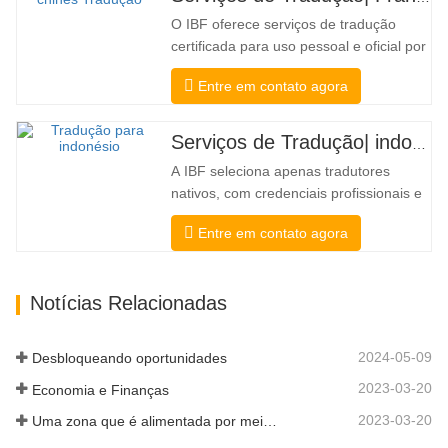
federais, esse tipo de tradução é
O IBF oferece serviços de tradução
freqüentemente necessário. Para…
certificada para uso pessoal e oficial por
universidades, tribunais e muitos
Entre em contato agora
governos locais. Nós selecione apenas
tradutores nativos com credenciais
profissionais e acadêmicas
Serviços de Tradução| indonésio de ou para chinês
comprovadas. Antes de obter a
A IBF seleciona apenas tradutores
certificação, vamos testá-los
nativos, com credenciais profissionais e
rigorosamente.…
acadêmicas comprovadas. Antes de
Entre em contato agora
obter a certificação, vamos testá-los
rigorosamente. Monitoramos e medimos
continuamente seu desempenho de
Notícias Relacionadas
acordo com os padrões de qualidade
definidos pelas indústrias. Transmitimos
sua…
2024-05-09
Desbloqueando oportunidades
2023-03-20
Economia e Finanças
2023-03-20
Uma zona que é alimentada por meio de conectividade e digitalização