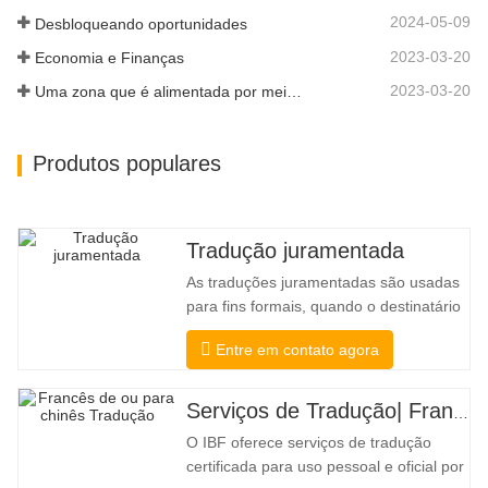
sua…
2024-05-09
Desbloqueando oportunidades
2023-03-20
Economia e Finanças
2023-03-20
Uma zona que é alimentada por meio de conectividade e digitalização
Produtos populares
Tradução juramentada
As traduções juramentadas são usadas
para fins formais, quando o destinatário
precisa de confirmação para confirmar a
Entre em contato agora
precisão e integridade da tradução. Para
envio a faculdades, tribunais e diversos
governos municipais, estaduais e
Serviços de Tradução| Francês de ou para chinês
federais, esse tipo de tradução é
O IBF oferece serviços de tradução
freqüentemente necessário. Para
certificada para uso pessoal e oficial por