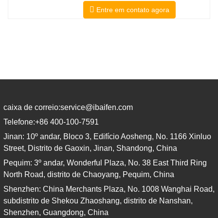
universidades, tribunais e muitos
Entre em contato agora
governos locais. Nós selecione apenas
tradutores nativos com credenciais
profissionais e acadêmicas
comprovadas. Antes de obter a
certificação, vamos testá-los
rigorosamente.
caixa de correio:
service@ibaifen.com
Telefone:
+86 400-100-7591
Jinan: 10º andar, Bloco 3, Edifício Aosheng, No. 1166 Xinluo
Street, Distrito de Gaoxin, Jinan, Shandong, China
Pequim: 3º andar, Wonderful Plaza, No. 38 East Third Ring
North Road, distrito de Chaoyang, Pequim, China
Shenzhen: China Merchants Plaza, No. 1008 Wanghai Road,
subdistrito de Shekou Zhaoshang, distrito de Nanshan,
Shenzhen, Guangdong, China