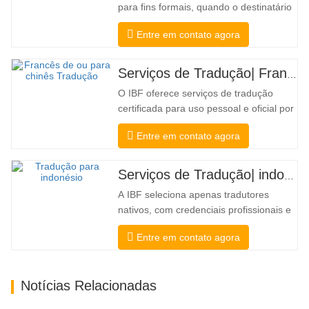
para fins formais, quando o destinatário
precisa de confirmação para confirmar a
Entre em contato agora
precisão e integridade da tradução. Para
envio a faculdades, tribunais e diversos
governos municipais, estaduais e
Serviços de Tradução| Francês de ou para chinês
federais, esse tipo de tradução é
O IBF oferece serviços de tradução
freqüentemente necessário. Para…
certificada para uso pessoal e oficial por
universidades, tribunais e muitos
Entre em contato agora
governos locais. Nós selecione apenas
tradutores nativos com credenciais
profissionais e acadêmicas
Serviços de Tradução| indonésio de ou para chinês
comprovadas. Antes de obter a
A IBF seleciona apenas tradutores
certificação, vamos testá-los
nativos, com credenciais profissionais e
rigorosamente.…
acadêmicas comprovadas. Antes de
Entre em contato agora
obter a certificação, vamos testá-los
rigorosamente. Monitoramos e medimos
continuamente seu desempenho de
Notícias Relacionadas
acordo com os padrões de qualidade
definidos pelas indústrias. Transmitimos