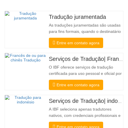
Tradução juramentada
As traduções juramentadas são usadas
para fins formais, quando o destinatário
precisa de confirmação para confirmar a
Entre em contato agora
precisão e integridade da tradução. Para
envio a faculdades, tribunais e diversos
governos municipais, estaduais e
Serviços de Tradução| Francês de ou para chinês
federais, esse tipo de tradução é
O IBF oferece serviços de tradução
freqüentemente necessário. Para…
certificada para uso pessoal e oficial por
universidades, tribunais e muitos
Entre em contato agora
governos locais. Nós selecione apenas
tradutores nativos com credenciais
profissionais e acadêmicas
Serviços de Tradução| indonésio de ou para chinês
comprovadas. Antes de obter a
A IBF seleciona apenas tradutores
certificação, vamos testá-los
nativos, com credenciais profissionais e
rigorosamente.…
acadêmicas comprovadas. Antes de
Entre em contato agora