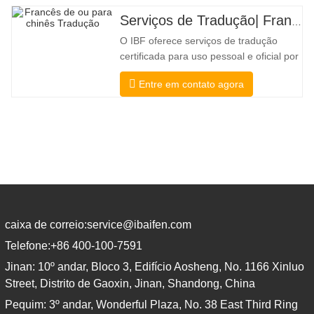
governos municipais, estaduais e
Serviços de Tradução| Francês de ou para chinês
federais, esse tipo de tradução é
O IBF oferece serviços de tradução
freqüentemente necessário. Para
certificada para uso pessoal e oficial por
universidades, tribunais e muitos
Entre em contato agora
governos locais. Nós selecione apenas
tradutores nativos com credenciais
profissionais e acadêmicas
comprovadas. Antes de obter a
certificação, vamos testá-los
rigorosamente.
caixa de correio:
service@ibaifen.com
Telefone:
+86 400-100-7591
Jinan: 10º andar, Bloco 3, Edifício Aosheng, No. 1166 Xinluo
Street, Distrito de Gaoxin, Jinan, Shandong, China
Pequim: 3º andar, Wonderful Plaza, No. 38 East Third Ring