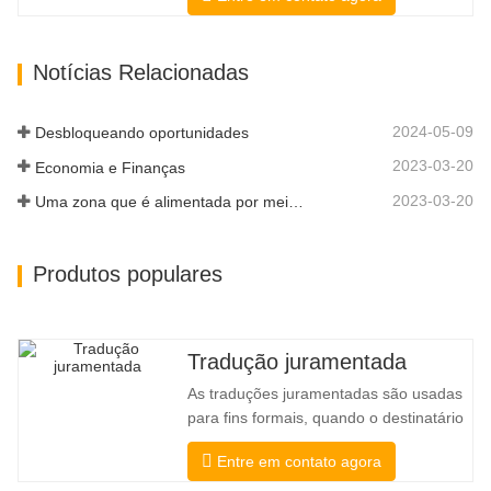
obter a certificação, vamos testá-los
rigorosamente. Monitoramos e medimos
continuamente seu desempenho de
Notícias Relacionadas
acordo com os padrões de qualidade
definidos pelas indústrias. Transmitimos
sua…
2024-05-09
Desbloqueando oportunidades
2023-03-20
Economia e Finanças
2023-03-20
Uma zona que é alimentada por meio de conectividade e digitalização
Produtos populares
Tradução juramentada
As traduções juramentadas são usadas
para fins formais, quando o destinatário
precisa de confirmação para confirmar a
Entre em contato agora
precisão e integridade da tradução. Para
envio a faculdades, tribunais e diversos